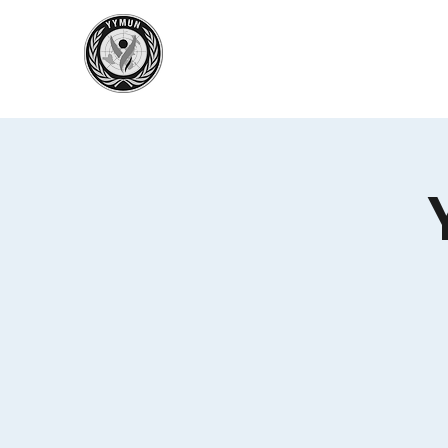
Yeni Yol Model UN
Great knowledge, great responsibility