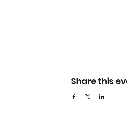
Share this ev
Yeni Yol Model UN
y