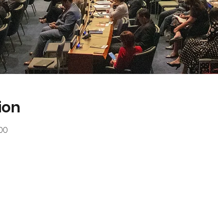
ion
00