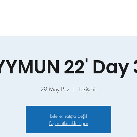
YYMUN'26
Committees
Study Guides
Applications
A
YYMUN 22' Day 
29 May Paz
  |  
Eskişehir
Biletler satışta değil
Diğer etkinlikleri gör