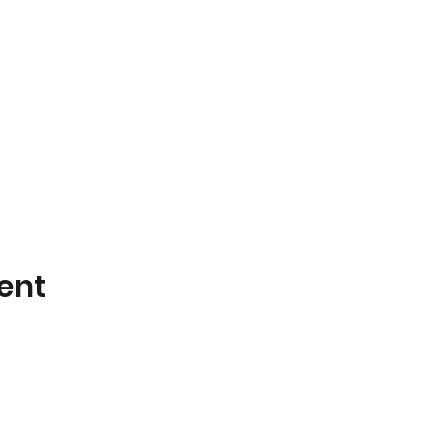
ent
Yeniakçayır, Kütahya - Eskişehir Yolu, 2
eniyolmun26@gmail.com